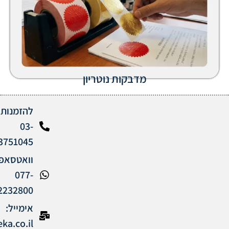
מדבקות נוטריון
להזמנות:
03-
3751045
וואטסאפ:
077-
2232800
אימייל:
info@madbeka.co.il